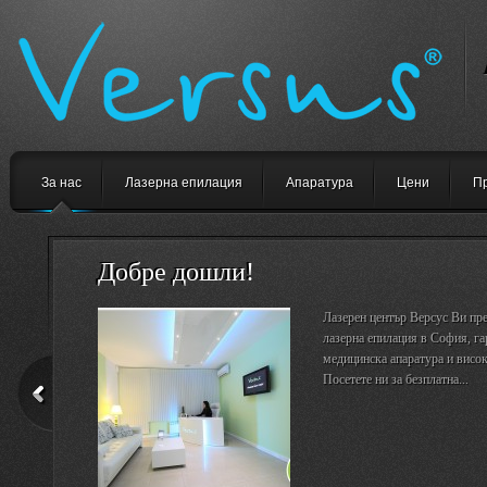
За нас
Лазерна епилация
Апаратура
Цени
П
Добре дошли!
Лазерен център Версус Ви пре
лазерна епилация в София, га
медицинска апаратура и висо
Посетете ни за безплатна...