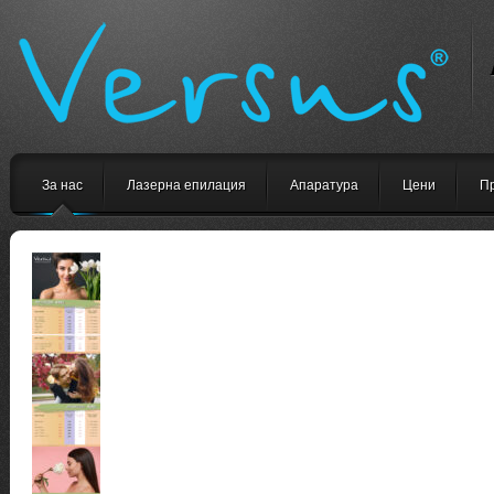
За нас
Лазерна епилация
Апаратура
Цени
П