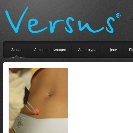
За нас
Лазерна епилация
Апаратура
Цени
П