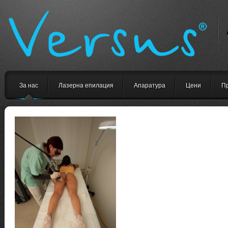
За нас
Лазерна епилация
Апаратура
Цени
П