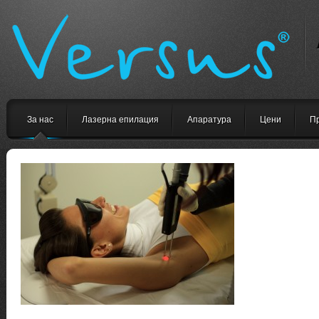
За нас
Лазерна епилация
Апаратура
Цени
П