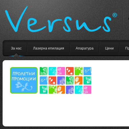
За нас
Лазерна епилация
Апаратура
Цени
П