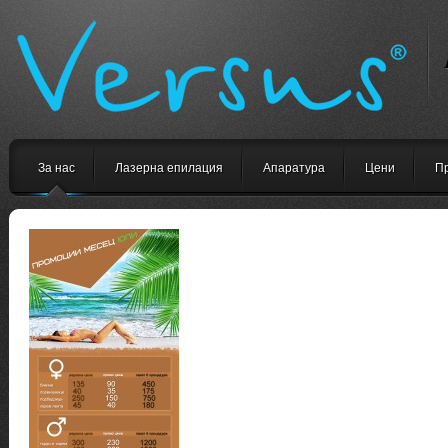
За нас
Лазерна епилация
Апаратура
Цени
П