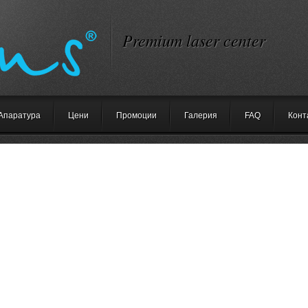
Premium laser center
Апаратура
Цени
Промоции
Галерия
FAQ
Конт