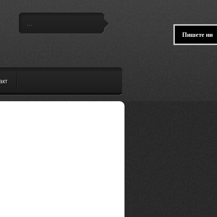
Пишете ни
акт