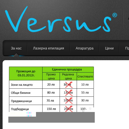
За нас
Лазерна епилация
Апаратура
Цени
П