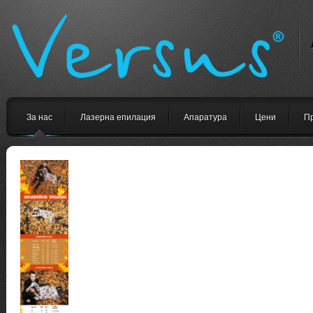
За нас
Лазерна епилация
Апаратура
Цени
П