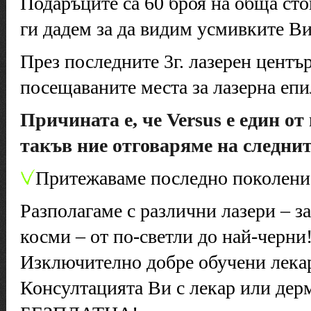
Подаръците са 60 броя на обща сто
ги дадем за да видим усмивките Ви
През последните 3г. лазерен център
посещаваните места за лазерна епи
Причината е, че Versus е един о
такъв ние отговаряме на следни
Притежаваме последно поколение
Разполагаме с различни лазери – за
косми – от по-светли до най-черни
Изключително добре обучени лекари
Консултацията Ви с лекар или дер