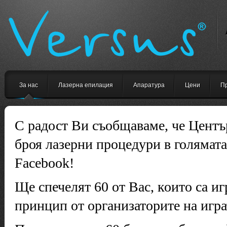
За нас
Лазерна епилация
Апаратура
Цени
П
С радост Ви съобщаваме, че Център
броя лазерни процедури в голямата
Facebook!
Ще спечелят 60 от Вас, които са иг
принцип от организаторите на игра