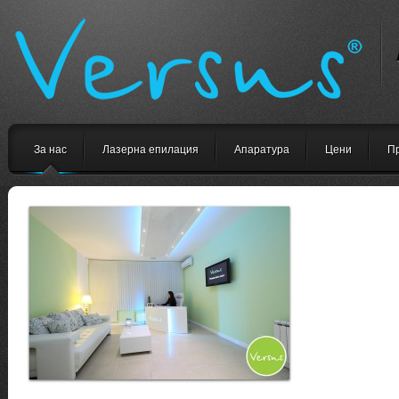
За нас
Лазерна епилация
Апаратура
Цени
П